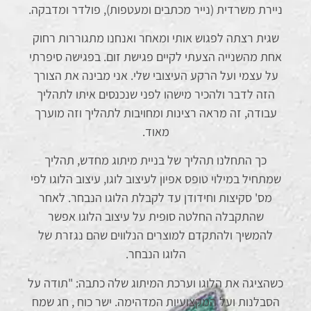
ניירת משרדית (נייר מכתבים ומעטפות), פולדר ומדבקה.
שגית רצתה לפגוש אותי ומאחר ואנחנו מתגוררות רחוק
אחת מהשנייה הצעתי לקיים פגישת זום. בפגישה סיפרתי
על עצמי ועל הרקע העיצובי שלי. אני מבינה את הצורך
הזה לדבר ולהכיר מישהו לפני שנכנסים איתו לתהליך
עבודה, זה מראה רצינות ומחויבות לתהליך וזה מוערך
מאוד.
כך התחלנו תהליך של בניית מיתוג מחדש, תהליך
שמתחיל במילוי טופס אפיון לעיצוב לוגו, עיצוב הלוגו לפי
מס' סקיצות וחידודן עד לקבלת הלוגו הנבחר. לאחר
שהתקבלה החלטה סופית על עיצוב הלוגו אפשר
להמשיך ולהתקדם למוצרים הנלווים שהם נגזרת של
הלוגו הנבחר.
כשהציגה את הלוגו וערכת המיתוג שלה כתבה: "תודה על
הסבלנות ועל המקצועיות המדהימה. ישר כוח , חג שמח